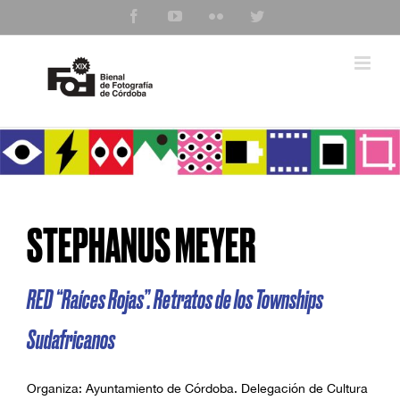
Saltar
Facebook
YouTube
Flickr
Twitter
al
contenido
STEPHANUS MEYER
RED “Raíces Rojas”. Retratos de los Townships
Sudafricanos
Organiza: Ayuntamiento de Córdoba. Delegación de Cultura