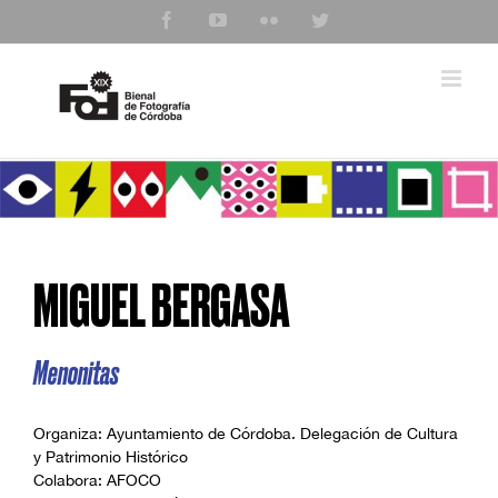
Saltar
Facebook
YouTube
Flickr
Twitter
al
contenido
MIGUEL BERGASA
Menonitas
Organiza: Ayuntamiento de Córdoba. Delegación de Cultura
y Patrimonio Histórico
Colabora: AFOCO