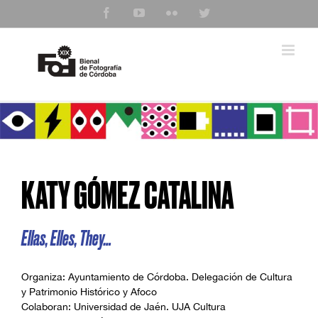
Saltar
Facebook
YouTube
Flickr
Twitter
al
contenido
KATY GÓMEZ CATALINA
Ellas, Elles, They…
Organiza: Ayuntamiento de Córdoba. Delegación de Cultura
y Patrimonio Histórico y Afoco
Colaboran: Universidad de Jaén. UJA Cultura