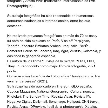
fotografía y Artista FIAP (Fédération Internationale de l’Art
Photographique).
Su trabajo fotográfico ha sido reconocido en numerosos
concursos nacionales e internacionales, entre los que
destacan:
Ha realizado proyectos fotográficos en más de 70 países y
su obra ha sido expuesta en París, Visa off Perpignan,
Teherán, Xposure Emiratos Árabes, Iraq, Italia, Berlín,
Somerset House de Londres, Iraq, Agra, Austria, Colombia, y
casi toda la geografía española.
Es autora de los libros “El viaje de la mirada, “Ellas, Elles,
They…”, reconocido como mejor libro de fotografía, 2021
por la
Confederación Española de Fotografía y “Trashumancia. Ir y
venir entre vereas” (2021).
Su trabajo ha sido publicado en The Sun, GEO españa,
Caption Magazine, National Geographic, Cultura inquieta,
Photolari, The Sunday Time, Revista Viajar, Revista FV,
Negativo Digital, Dailymail, Sonymage, Huffpost, CNN travel,
Revista Argaz, DPreview, l’oeil de la photographie, Xataka,