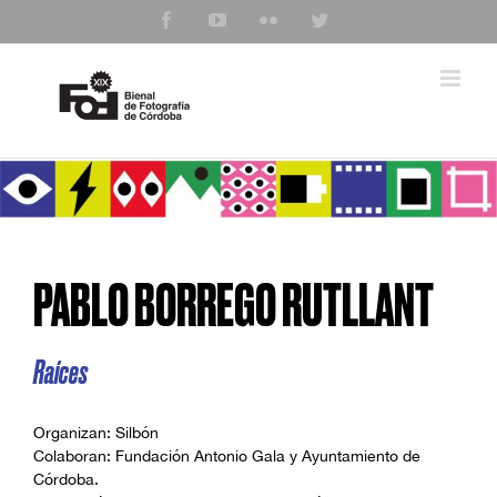
Saltar
Facebook
YouTube
Flickr
Twitter
al
contenido
PABLO BORREGO RUTLLANT
Raíces
Organizan: Silbón
Colaboran: Fundación Antonio Gala y Ayuntamiento de
Córdoba.