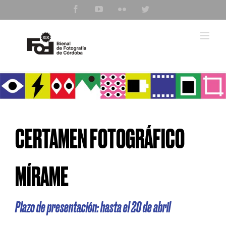
Saltar
Facebook
YouTube
Flickr
Twitter
al
contenido
CERTAMEN FOTOGRÁFICO
MÍRAME
Plazo de presentación: hasta el 20 de abril