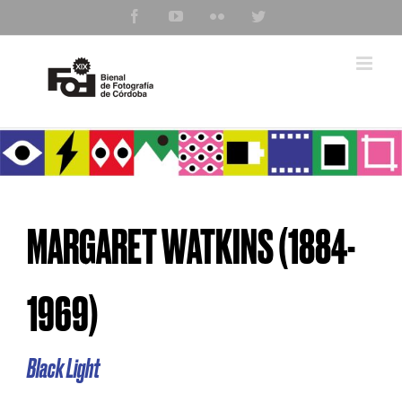
Saltar
Facebook
YouTube
Flickr
Twitter
al
contenido
MARGARET WATKINS (1884-
1969)
Black Light