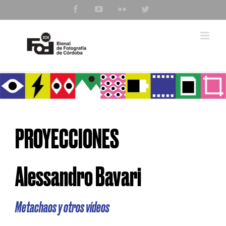
Saltar
Facebook
YouTube
Flickr
Twitter
al
contenido
PROYECCIONES
Alessandro Bavari
Metachaos y otros vídeos