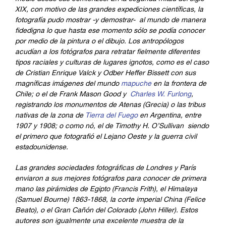
XIX, con motivo de las grandes expediciones científicas, la
fotografía pudo mostrar -y demostrar- al mundo de manera
fidedigna lo que hasta ese momento sólo se podía conocer
por medio de la pintura o el dibujo. Los antropólogos
acudían a los fotógrafos para retratar fielmente diferentes
tipos raciales y culturas de lugares ignotos, como es el caso
de Cristian Enrique Valck y Odber Heffer Bissett con sus
magníficas imágenes del mundo
mapuche
en la
frontera de
Chile; o el de
Frank Mason Good y
Charles W. Furlong
,
registrando los monumentos de Atenas (Grecia) o las tribus
nativas de la zona de
Tierra del Fuego
en Argentina, entre
1907 y 1908; o como nó, el de
Timothy H. O’Sullivan siendo
el primero que fotografió el Lejano Oeste y la guerra civil
estadounidense.
Las grandes sociedades fotográficas de Londres y París
enviaron a sus mejores fotógrafos para conocer de primera
mano las pirámides de Egipto (Francis Frith), el Himalaya
(Samuel Bourne) 1863-1868, la corte imperial China (Felice
Beato), o el Gran Cañón del Colorado (John Hiller). Estos
autores son igualmente una excelente muestra de la