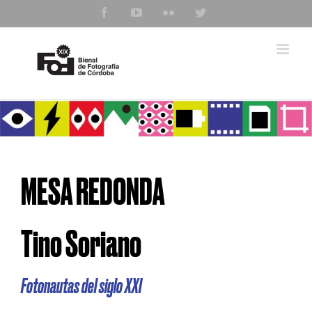
Saltar
Facebook
YouTube
Flickr
Twitter
al
contenido
MESA REDONDA
Tino Soriano
Fotonautas del siglo XXI