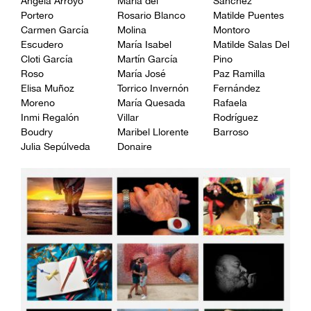
Ángela Arroyo
María del
Sánchez
Portero
Rosario Blanco
Matilde Puentes
Carmen García
Molina
Montoro
Escudero
María Isabel
Matilde Salas Del
Cloti García
Martín García
Pino
Roso
María José
Paz Ramilla
Elisa Muñoz
Torrico Invernón
Fernández
Moreno
María Quesada
Rafaela
Inmi Regalón
Villar
Rodríguez
Boudry
Maribel Llorente
Barroso
Julia Sepúlveda
Donaire