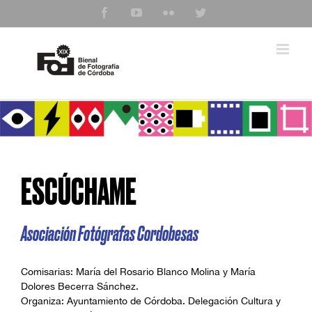
Saltar
Facebook
YouTube
Flickr
Twitter
al
contenido
ESCÚCHAME
Asociación Fotógrafas Cordobesas
Comisarias: María del Rosario Blanco Molina y María
Dolores Becerra Sánchez.
Organiza: Ayuntamiento de Córdoba. Delegación Cultura y