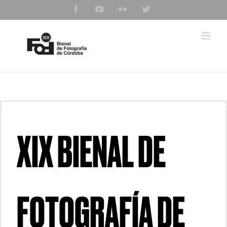
Saltar
Facebook
YouTube
Flickr
Twitter
al
contenido
XIX BIENAL DE
FOTOGRAFÍA DE